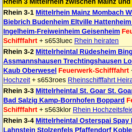
Rhein 3 Mittelrhein zwischen Mainz und
Rhein 3-1
Mittelrhein Mainz Mombach 
Biebrich Budenheim Eltville Hattenheim
Ingelheim-Freiweinheim Geisenheim
Fe
Schifffahrt
+ s653luec
Rhein heiraten
Rhein 3-2
Mittelrheintal Rüdesheim Bin
Assmannshausen Trechtingshausen Lo
Kaub Oberwesel
Feuerwerk-Schifffahrt
Hochzeit
+ s653roes
Rheinschifffahrt Heir
Rhein 3-3
Mittelrheintal St. Goar St. G
Bad Salzig Kamp-Bornhofen Boppard
F
Schifffahrt
+ s563klor
Rhein Hochzeitsfei
Rhein 3-4
Mittelrheintal Osterspai Spa
Lahnstein Stolzenfels Pfaffendorf Kobl