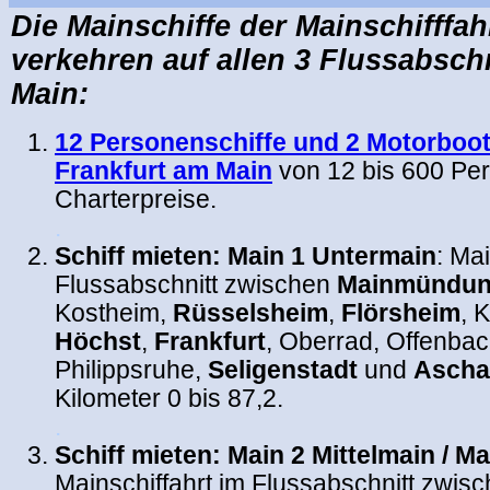
Die Mainschiffe der Mainschifffah
verkehren auf allen 3 Flussabsch
Main:
12 Personenschiffe und 2 Motorboot
Frankfurt am Main
von 12 bis 600 Pe
Charterpreise.
.
Schiff mieten: Main 1 Untermain
: Mai
Flussabschnitt zwischen
Mainmündu
Kostheim,
Rüsselsheim
,
Flörsheim
, 
Höchst
,
Frankfurt
, Oberrad, Offenba
Philippsruhe,
Seligenstadt
und
Ascha
Kilometer 0 bis 87,2.
.
Schiff mieten: Main 2 Mittelmain / M
Mainschiffahrt im Flussabschnitt zwis