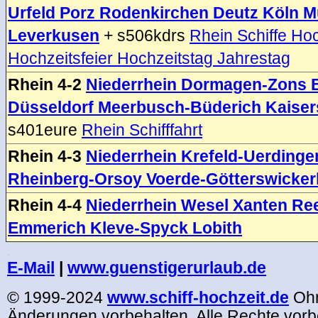
Urfeld Porz Rodenkirchen Deutz Köln 
Leverkusen
+ s506kdrs
Rhein Schiffe Hoc
Hochzeitsfeier Hochzeitstag Jahrestag
Rhein 4-2
Niederrhein Dormagen-Zons 
Düsseldorf Meerbusch-Büderich Kaiser
s401eure
Rhein Schifffahrt
Rhein 4-3
Niederrhein Krefeld-Uerdinge
Rheinberg-Orsoy Voerde-Götterswick
Rhein 4-4
Niederrhein Wesel Xanten Ree
Emmerich Kleve-Spyck Lobith
.
E-Mail
|
www.guenstigerurlaub.de
© 1999-2024
www.schiff-hochzeit.de
Oh
Änderungen vorbehalten. Alle Rechte vorb