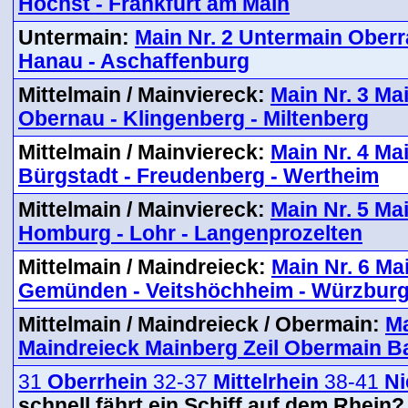
Höchst - Frankfurt am Main
Untermain:
Main Nr. 2 Untermain Oberr
Hanau - Aschaffenburg
Mittelmain / Mainviereck:
Main Nr. 3 Ma
Obernau - Klingenberg - Miltenberg
Mittelmain / Mainviereck:
Main Nr. 4 Ma
Bürgstadt - Freudenberg - Wertheim
Mittelmain / Mainviereck:
Main Nr. 5 Ma
Homburg - Lohr - Langenprozelten
Mittelmain / Maindreieck:
Main Nr. 6 Ma
Gemünden - Veitshöchheim - Würzbur
Mittelmain / Maindreieck / Obermain:
Ma
Maindreieck Mainberg Zeil Obermain 
31
Oberrhein
32-37
Mittelrhein
38-41
Ni
schnell fährt ein Schiff auf dem Rhein