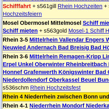
Schifffahrt
+ s561gill
Rhein Hochzeiten
+ 
Hochzeitsfeiern
Mosel Obermosel Mittelmosel
Schiff mi
Schiff mieten
+ s563gold
Mosel-1 Schiff H
Rhein 3-5
Mittelrhein Vallendar Engers
Neuwied Andernach Bad Breisig Bad H
Rhein 3-6
Mittelrhein Remagen-Kripp L
Erpel Unkel Oberwinter Rheinbreitbach
Honnef Grafenwerth Königswinter Bad
Niederdollendorf Oberkassel Beuel Bu
s536schm
Rhein Hochzeitsfest
Rhein 4 Niederrhein zwischen Bonn und
Rhein 4-1
Niederrhein Mondorf Niederk