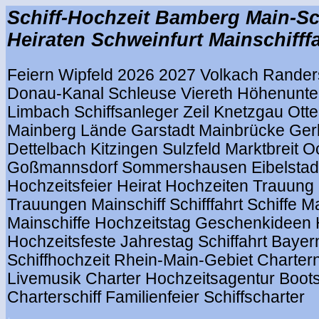
Schiff-Hochzeit Bamberg Main-Sc
Heiraten Schweinfurt Mainschifff
Feiern Wipfeld 2026 2027 Volkach Rander
Donau-Kanal Schleuse Viereth Höhenunte
Limbach Schiffsanleger Zeil Knetzgau Ot
Mainberg Lände Garstadt Mainbrücke Ge
Dettelbach Kitzingen Sulzfeld Marktbreit O
Goßmannsdorf Sommershausen Eibelstadt
Hochzeitsfeier Heirat Hochzeiten Trauung 
Trauungen Mainschiff Schifffahrt Schiffe Ma
Mainschiffe Hochzeitstag Geschenkideen 
Hochzeitsfeste Jahrestag Schiffahrt Baye
Schiffhochzeit Rhein-Main-Gebiet Chartern
Livemusik Charter Hochzeitsagentur Boots
Charterschiff Familienfeier Schiffscharter
.