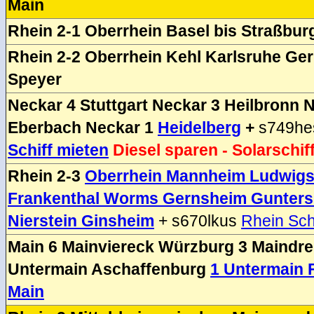
Main
Rhein 2-1 Oberrhein Basel bis Straßbur
Rhein 2-2 Oberrhein Kehl Karlsruhe G
Speyer
Neckar 4 Stuttgart Neckar 3 Heilbronn 
Eberbach Neckar 1
Heidelberg
+
s749h
Schiff mieten
Diesel sparen - Solarschif
Rhein 2-3
Oberrhein Mannheim Ludwig
Frankenthal Worms Gernsheim Gunter
Nierstein Ginsheim
+ s670lkus
Rhein Schi
Main 6 Mainviereck Würzburg 3 Maindre
Untermain Aschaffenburg
1 Untermain 
Main